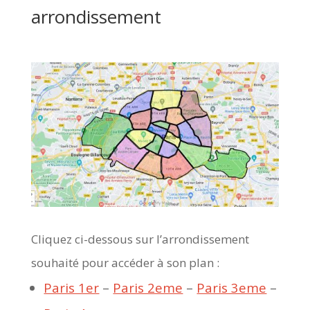
arrondissement
Cliquez ci-dessous sur l’arrondissement
souhaité pour accéder à son plan :
Paris 1er
–
Paris 2eme
–
Paris 3eme
–