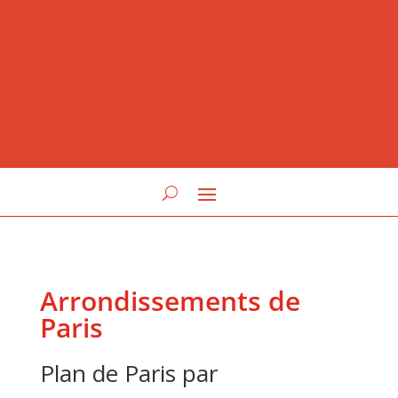
Arrondissements de
Paris
Plan de Paris par