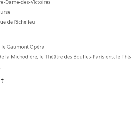
tre-Dame-des-Victoires
ourse
rue de Richelieu
et le Gaumont Opéra
e la Michodière, le Théâtre des Bouffes-Parisiens, le Thé
.
nt