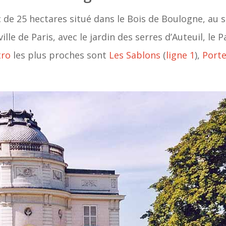
c de 25 hectares situé dans le Bois de Boulogne, au su
lle de Paris, avec le jardin des serres d’Auteuil, le 
tro
les plus proches sont
Les Sablons
(
ligne 1
),
Porte