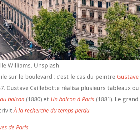
lle Williams, Unsplash
le sur le boulevard : c’est le cas du peintre
Gustave 
7. Gustave Caillebotte réalisa plusieurs tableaux d
au balcon
(1880) et
Un balcon à Paris
(1881). Le grand
crivit
À la recherche du temps perdu
.
ues de Paris