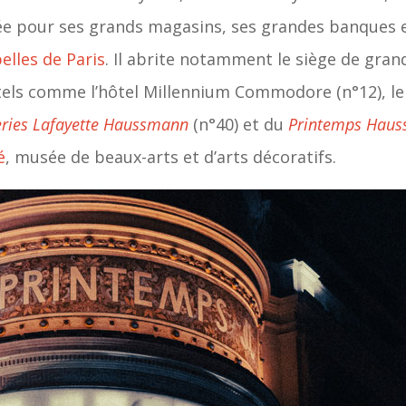
e pour ses grands magasins, ses grandes banques et
elles de Paris
. Il abrite notamment le siège de gra
hôtels comme l’hôtel Millennium Commodore (n°12), 
eries Lafayette Haussmann
(n°40) et du
Printemps Hau
é
, musée de beaux-arts et d’arts décoratifs.