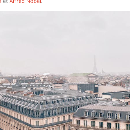
e
et
Alfred Nobel
.