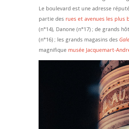
Le boulevard est une adresse réputé
partie des
rues et avenues les plus b
(n°14), Danone (n°17) ; de grands 
(n°16) ; les grands magasins des
Gal
magnifique
musée Jacquemart-Andr