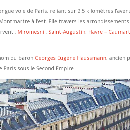
ngue voie de Paris, reliant sur 2,5 kilomètres l’aven
Montmartre à l’est. Elle travers les arrondissement
rvent :
Miromesnil
,
Saint-Augustin
,
Havre – Caumart
 nom du baron
Georges Eugène Haussmann
, ancien p
 Paris sous le Second Empire.