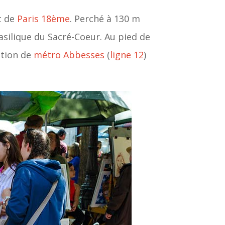
t de
Paris 18ème
. Perché à 130 m
Basilique du Sacré-Coeur. Au pied de
ation de
métro Abbesses
(
ligne 12
)