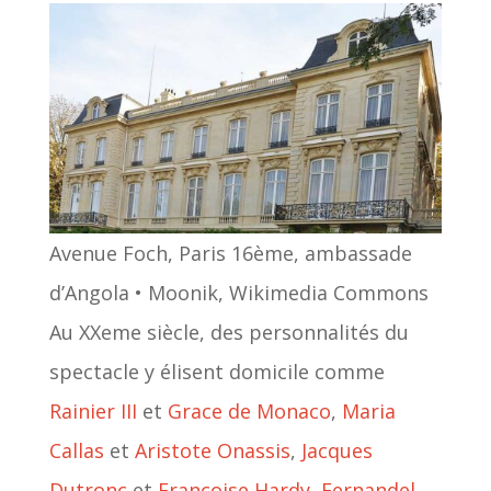
Avenue Foch, Paris 16ème, ambassade
d’Angola • Moonik, Wikimedia Commons
Au XXeme siècle, des personnalités du
spectacle y élisent domicile comme
Rainier III
et
Grace de Monaco
,
Maria
Callas
et
Aristote Onassis
,
Jacques
Dutronc
et
Françoise Hardy
,
Fernandel
,