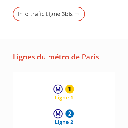
Info trafic Ligne 3bis
Lignes du métro de Paris
Ligne 1
Ligne 2