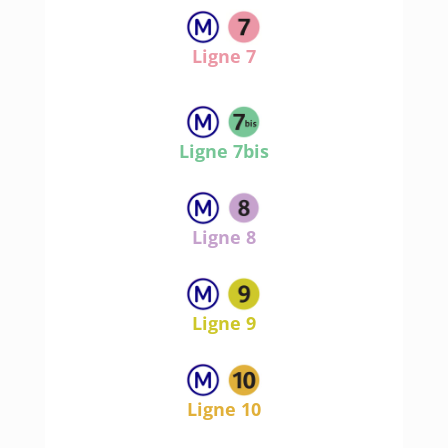
Ligne 7
Ligne 7bis
Ligne 8
Ligne 9
Ligne 10