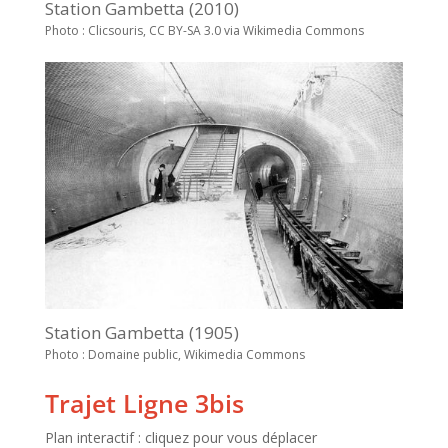
Station Gambetta (2010)
Photo : Clicsouris, CC BY-SA 3.0 via Wikimedia Commons
Station Gambetta (1905)
Photo : Domaine public, Wikimedia Commons
Trajet Ligne 3bis
Plan interactif : cliquez pour vous déplacer