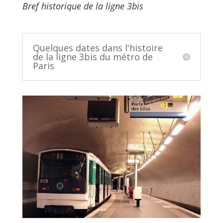
Bref historique de la ligne 3bis
Quelques dates dans l'histoire
de la ligne 3bis du métro de
Paris