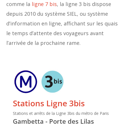
comme la
ligne 7 bis
, la ligne 3 bis dispose
depuis 2010 du système SIEL, ou système
d’information en ligne, affichant sur les quais
le temps d’attente des voyageurs avant
l’arrivée de la prochaine rame.
Stations Ligne 3bis
Stations et arrêts de la Ligne 3bis du métro de Paris
Gambetta - Porte des Lilas