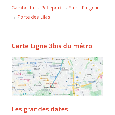
Gambetta
→
Pelleport
→
Saint-Fargeau
→
Porte des Lilas
Carte Ligne 3bis du métro
Les grandes dates