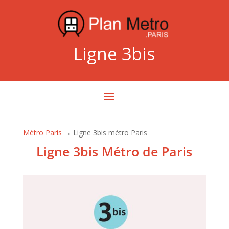
Ligne 3bis
Métro Paris
→ Ligne 3bis métro Paris
Ligne 3bis Métro de Paris