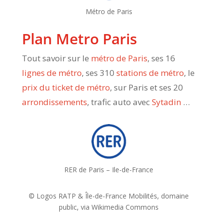
Métro de Paris
Plan Metro Paris
Tout savoir sur le
métro de Paris
, ses 16
lignes de métro
, ses 310
stations de métro
, le
prix du ticket de métro
, sur Paris et ses 20
arrondissements
, trafic auto avec
Sytadin
…
RER de Paris – Ile-de-France
© Logos RATP & Île-de-France Mobilités, domaine
public, via Wikimedia Commons