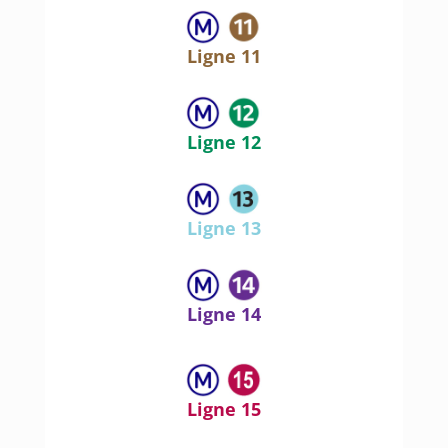
Ligne 11
Ligne 12
Ligne 13
Ligne 14
Ligne 15