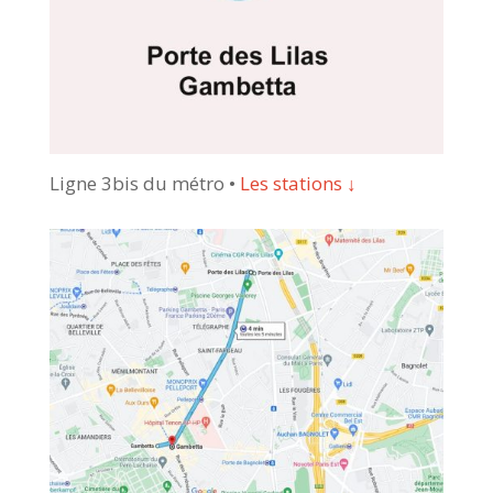
Ligne 3bis du métro •
Les stations ↓