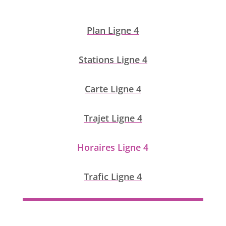
Plan Ligne 4
Stations Ligne 4
Carte Ligne 4
Trajet Ligne 4
Horaires Ligne 4
Trafic Ligne 4