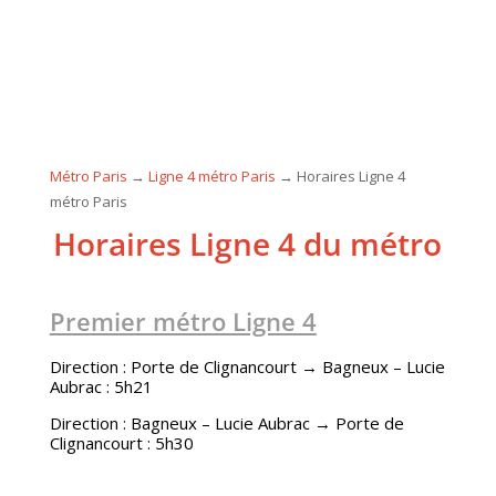
Métro Paris
→
Ligne 4 métro Paris
→ Horaires Ligne 4
métro Paris
Horaires Ligne 4 du métro
Premier métro Ligne 4
Direction : Porte de Clignancourt → Bagneux – Lucie
Aubrac : 5h21
Direction : Bagneux – Lucie Aubrac → Porte de
Clignancourt : 5h30