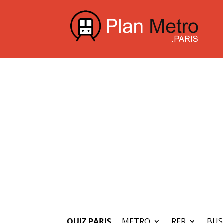
QUIZ PARIS
METRO
RER
BUS