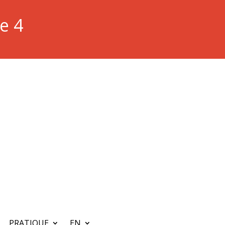
e 4
PRATIQUE
EN