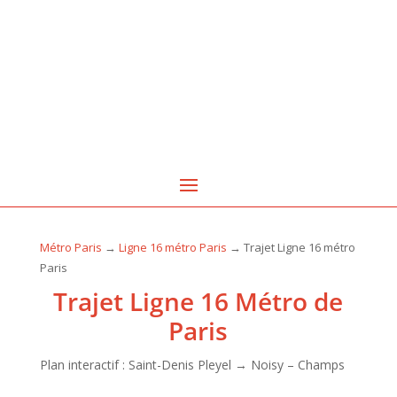
Métro Paris
→
Ligne 16 métro Paris
→ Trajet Ligne 16 métro
Paris
Trajet Ligne 16 Métro de
Paris
Plan interactif : Saint-Denis Pleyel → Noisy – Champs