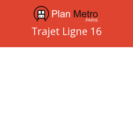
Trajet Ligne 16