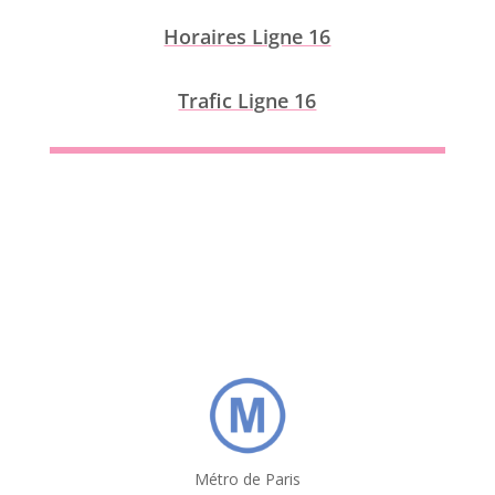
Horaires Ligne 16
Trafic Ligne 16
Métro de Paris