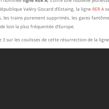
bien nommée
ligne RER A
, s’offre une nouvelle jeuness
République Valéry Giscard d’Estaing, la ligne
RER A
se
s, les trains purement supprimés, les gares fantômes
 de loin la plus fréquentée d’Europe.
 3 sur les coulisses de cette résurrection de la ligne