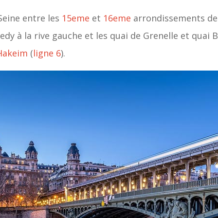
 Seine entre les
15eme
et
16eme
arrondissements de Pa
dy à la rive gauche et les quai de Grenelle et quai B
Hakeim
(
ligne 6
).