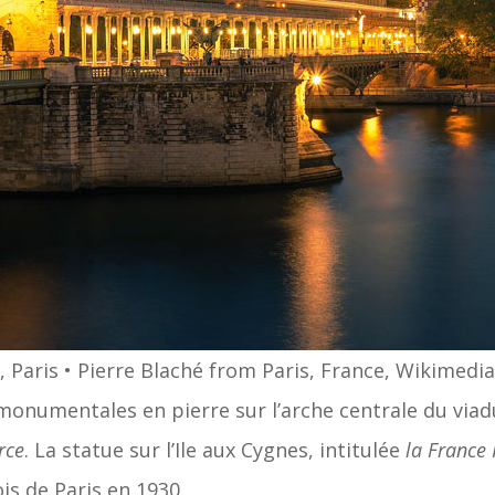
, Paris • Pierre Blaché from Paris, France, Wikime
monumentales en pierre sur l’arche centrale du viad
rce
. La statue sur l’Ile aux Cygnes, intitulée
la France
s de Paris en 1930.