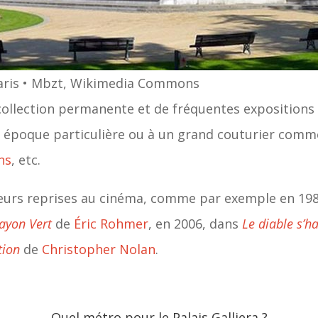
 Paris • Mbzt, Wikimedia Commons
ollection permanente et de fréquentes expositions 
ne époque particulière ou à un grand couturier com
ns
, etc.
usieurs reprises au cinéma, comme par exemple en 1
ayon Vert
de
Éric Rohmer
, en 2006, dans
Le diable s’h
tion
de
Christopher Nolan
.
Quel métro pour le Palais Galliera ?