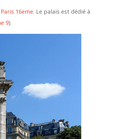
t
Paris 16eme
. Le palais est dédié à
ne 9
).