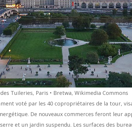
 des Tuileries, Paris • Bretwa, Wikimedia Commons
ment voté par les 40 copropriétaires de la tour, vis
nergétique. De nouveaux commerces feront leur appar
 serre et un jardin suspendu. Les surfaces des burea