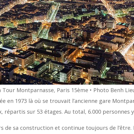
la Tour Montparnasse, Paris 15ème • Photo Benh L
e en 1973 là où se trouvait l’ancienne gare Montpa
 répartis sur 53 étages. Au total, 6.000 personnes y 
s de sa construction et continue toujours de l’être. L