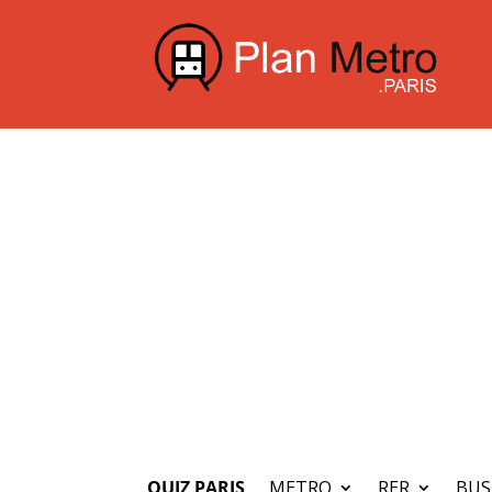
QUIZ PARIS
METRO
RER
BUS