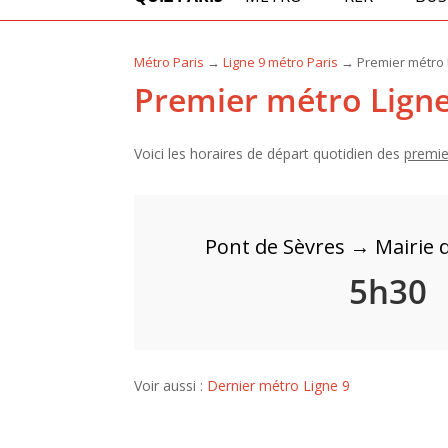
Métro Paris
→
Ligne 9 métro Paris
→ Premier métro 
Premier métro Ligne
Voici les horaires de départ quotidien des
premie
Pont de Sèvres → Mairie d
5h30
Voir aussi :
Dernier métro Ligne 9