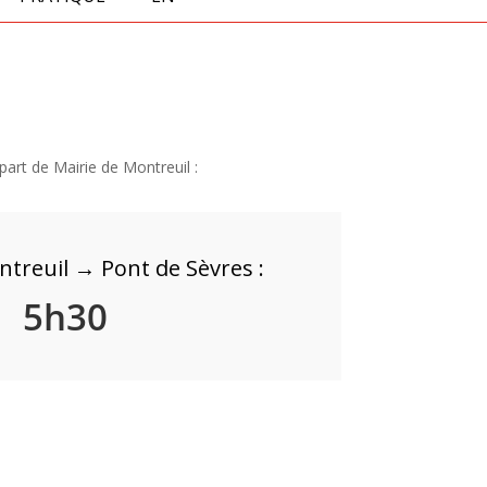
part de Mairie de Montreuil :
ntreuil → Pont de Sèvres :
5h30