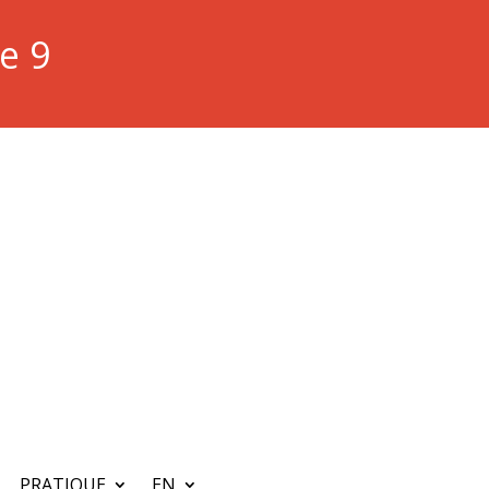
e 9
PRATIQUE
EN