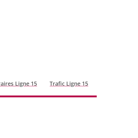
aires Ligne 15
Trafic Ligne 15