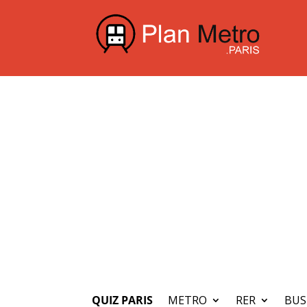
QUIZ PARIS
METRO
RER
BUS