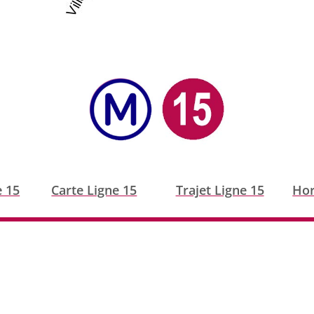
e 15
Carte Ligne 15
Trajet Ligne 15
Hor