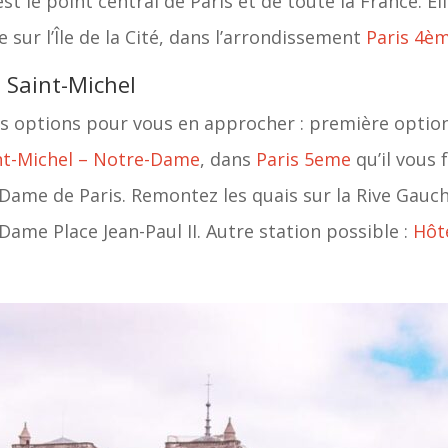
 le point central de Paris et de toute la France. Ell
e sur l’Île de la Cité, dans l’arrondissement
Paris 4è
u Saint-Michel
s options pour vous en approcher : première option
nt-Michel – Notre-Dame
, dans
Paris 5eme
qu’il vous
Dame de Paris. Remontez les quais sur la Rive Gauche
Dame Place Jean-Paul II. Autre station possible :
Hôte