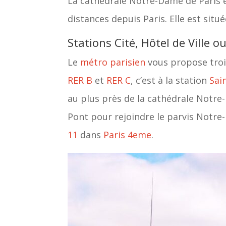
La cathédrale Notre-Dame de Paris est
distances depuis Paris. Elle est situé
Stations Cité, Hôtel de Ville o
Le
métro parisien
vous propose troi
RER B
et
RER C
, c’est à la station
Sai
au plus près de la cathédrale Notre-
Pont pour rejoindre le parvis Notre-
11
dans
Paris 4eme
.