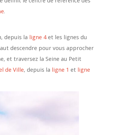
e définit le centre de référence des
me
.
, depuis la
ligne 4
et les lignes du
 faut descendre pour vous approcher
, et traversez la Seine au Petit
l de Ville
, depuis la
ligne 1
et
ligne