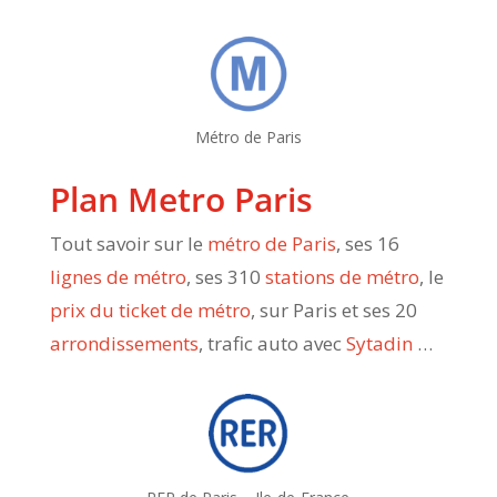
Métro de Paris
Plan Metro Paris
Tout savoir sur le
métro de Paris
, ses 16
lignes de métro
, ses 310
stations de métro
, le
prix du ticket de métro
, sur Paris et ses 20
arrondissements
, trafic auto avec
Sytadin
…