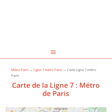
Métro Paris
→
Ligne 7 métro Paris
→ Carte Ligne 7 métro
Paris
Carte de la Ligne 7 : Métro
de Paris