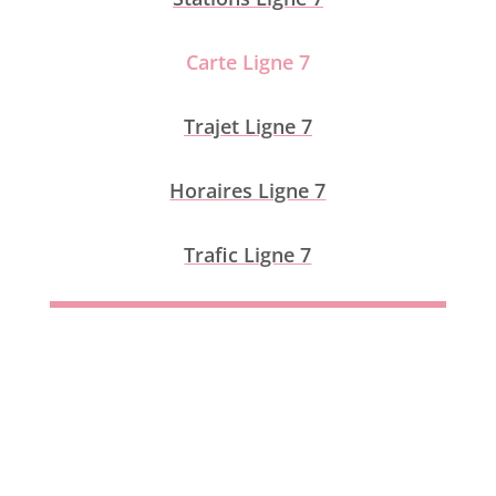
Carte Ligne 7
Trajet Ligne 7
Horaires Ligne 7
Trafic Ligne 7