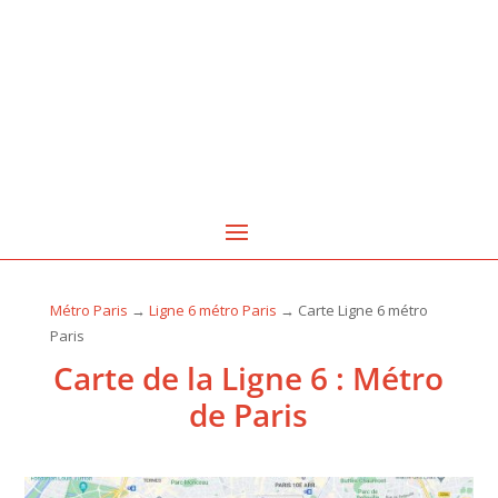
Métro Paris
→
Ligne 6 métro Paris
→ Carte Ligne 6 métro
Paris
Carte de la Ligne 6 : Métro
de Paris