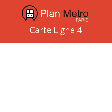
Carte Ligne 4