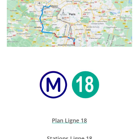
Plan Ligne 18
Stations Ligne 18