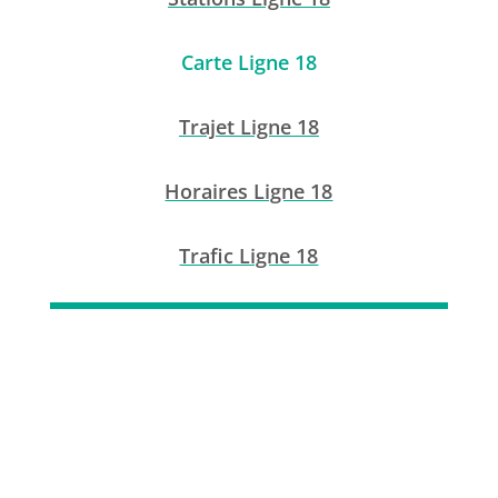
Carte Ligne 18
Trajet Ligne 18
Horaires Ligne 18
Trafic Ligne 18