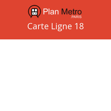
Carte Ligne 18